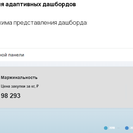
ия адаптивных дашбордов
жима представления дашборда: