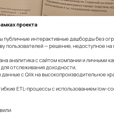
рамках проекта
:
ы публичные интерактивные дашборды без ог
тву пользователей — решение, недоступное н
ана аналитика с сайтом компании и личными к
 для отслеживания доходности;
 данные с Qlik на высокопроизводительное х
гибкие ETL-процессы с использованием low-c
вили: