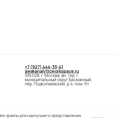
+7 (927) 444-33-41
aw@analyticworkspace.ru
109 028, г. Москва, вн. тер. г.
муниципальный округ Басманный,
пер. Подкопаевский, д. 4, пом. 1Н
(c) 2025 АO «ОСТ». Все права защищены
kie-файлы для наилучшего представления