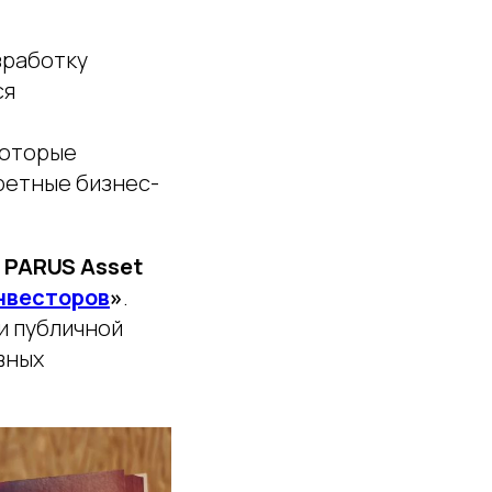
зработку
ся
которые
ретные бизнес-
 PARUS Asset
нвесторов
»
.
и публичной
вных