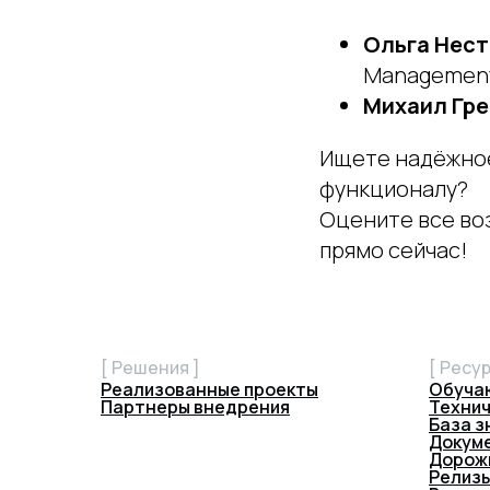
Ольга Нест
Managemen
Михаил Гре
Ищете надёжное
функционалу?
Оцените все во
прямо сейчас!
[ Решения ]
[ Ресур
Реализованные проекты
Обуча
Партнеры внедрения
Технич
База з
Докум
Дорож
Релиз