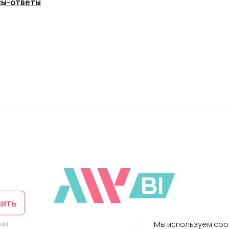
сы-ответы
вить
ами
Мы используем coo