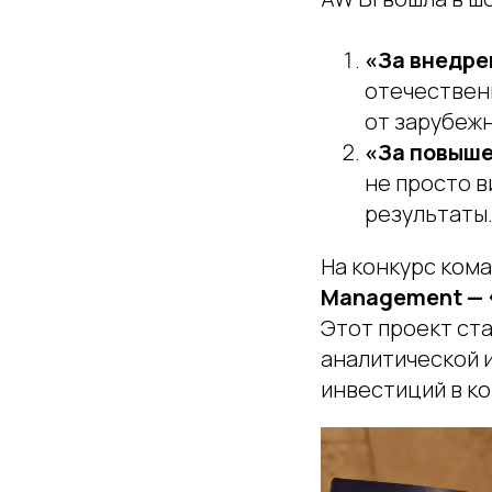
«За внедр
отечественн
от зарубеж
«За повыше
не просто в
результаты
На конкурс ком
Management — 
Этот проект ст
аналитической 
инвестиций в к