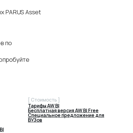
ых PARUS Asset
в по
опробуйте
[ Стоимость ]
Тарифы AW BI
Бесплатная версия AW BI Free
Специальное предложение для
ВУЗов
BI