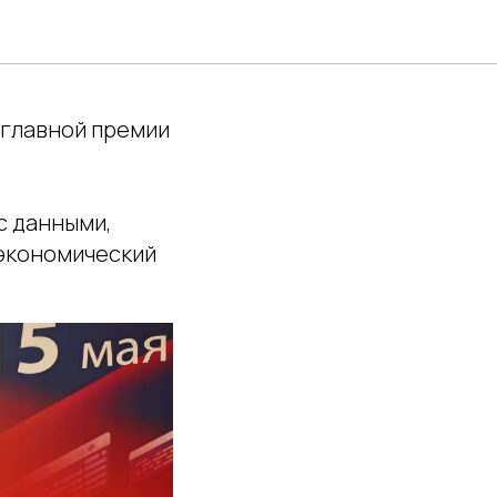
5
главной премии
с данными,
 экономический