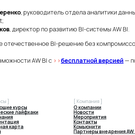
еренко
, руководитель отдела аналитики данн
t;
ков
, директор по развитию BI-системы AW BI.
 отечественное BI-решение без компромиссо
зможности AW BI с
>>
бесплатной версией
— п
сы ]
[ Компания ]
ющие курсы
О компании
еские лайфхаки
Новости
нания
Мероприятия
ентация
Контакты
ная карта
Комьюнити
ы
Партнеры внедрения AW 