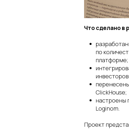
Что сделано в 
разработан
по количес
платформе;
интегриров
инвесторов
перенесены
ClickHouse;
настроены 
Loginom.
Проект предста