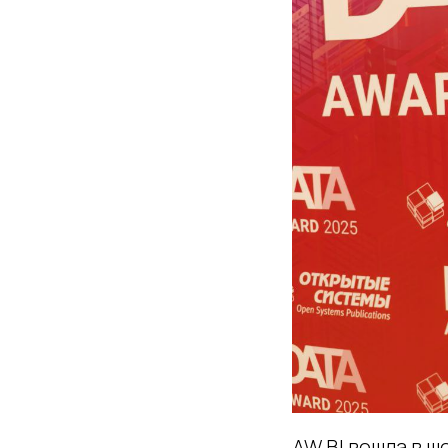
AW BI вошла в ш