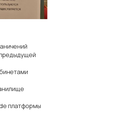
раничений
а предыдущей
абинетами
ранилище
ode платформы