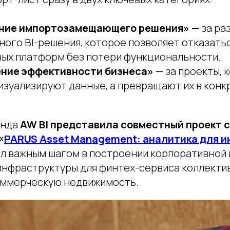
ение импортозамещающего решения»
— за ра
ого BI-решения, которое позволяет отказать
ных платформ без потери функциональности.
ние эффективности бизнеса»
— за проекты, 
изуализируют данные, а превращают их в конк
.
анда
AW BI представила совместный проект с
«
PARUS Asset Management: аналитика для и
ал важным шагом в построении корпоративной 
инфраструктуры для финтех-сервиса коллекти
оммерческую недвижимость.