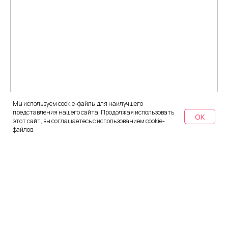
Мы используем cookie-файлы для наилучшего
представления нашего сайта. Продолжая использовать
OK
этот сайт, вы соглашаетесь с использованием cookie-
файлов
Главная
Мероприятия
→
→
Обзор развития AW BI в первом квартале 2023 года