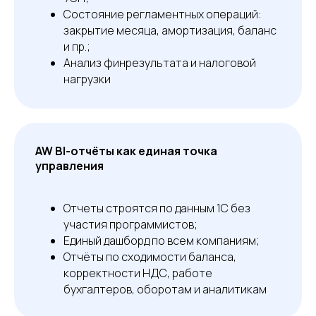
Состояние регламентных операций:
закрытие месяца, амортизация, баланс
и пр.;
Анализ финрезультата и налоговой
нагрузки
AW BI-отчёты как единая точка
управления
Отчеты строятся по данным 1С без
участия программистов;
Единый дашборд по всем компаниям;
Отчёты по сходимости баланса,
корректности НДС, работе
бухгалтеров, оборотам и аналитикам