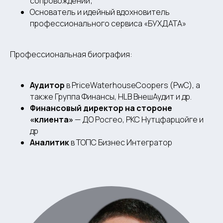
сопровождении;
Основатель и идейный вдохновитель
профессионального сервиса «БУХДАТА»
Профессиональная биография:
Аудитор
в PriceWaterhouseCoopers (PwC), а
также Группа Финансы, HLB ВнешАудит и др.
Финансовый директор на стороне
«клиента»
— ДО Росгео, РКС Нутцфарцойге и
др
Аналитик
в ТОПС Бизнес Интегратор