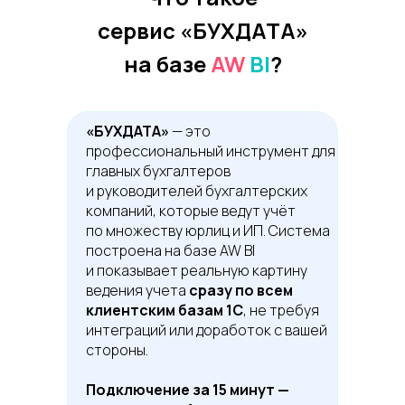
сервис «БУХДАТА»
на базе
AW
BI
?
«БУХДАТА»
— это
профессиональный инструмент для
главных бухгалтеров
и руководителей бухгалтерских
компаний, которые ведут учёт
по множеству юрлиц и ИП. Система
построена на базе AW BI
и показывает реальную картину
ведения учета
сразу по всем
клиентским базам 1С
, не требуя
интеграций или доработок с вашей
стороны.
Подключение за 15 минут —