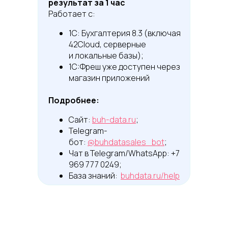
результат за 1 час
Работает с:
1С: Бухгалтерия 8.3 (включая
42Cloud, серверные
и локальные базы);
1C:Фреш уже доступен через
магазин приложений
Подробнее:
Сайт:
buh-data.ru
;
Telegram-
бот:
@buhdatasales_bot
;
Чат в Telegram/WhatsApp: +7
969 777 0249;
База знаний:
buhdata.ru/help